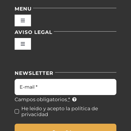
MENU
Toggle
Navigation
AVISO LEGAL
Inicio
Toggle
Navigation
Nuestras instalaciones
Política de privacidad
NEWSLETTER
Blog
Condiciones de uso
Correo
electrónico
Contacto
Ley de cookies
Campos obligatorios
*
He leido y acepto la política de
privacidad
Desistimiento