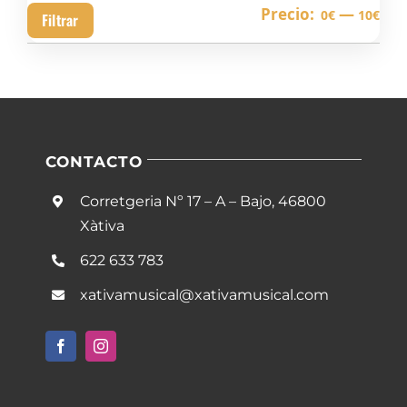
Pre
Pre
Precio:
—
0€
10€
Filtrar
mín
má
CONTACTO
Corretgeria Nº 17 – A – Bajo, 46800
Xàtiva
622 633 783
xativamusical@xativamusical.com