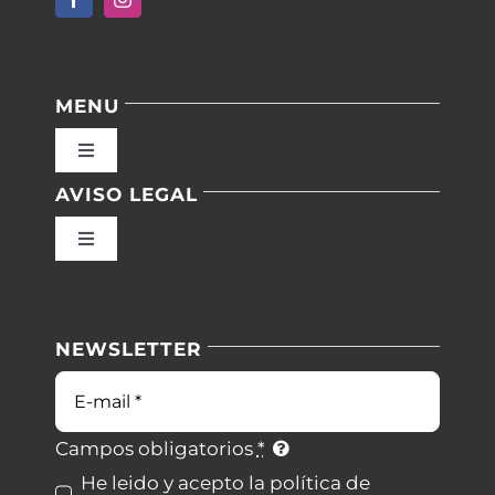
MENU
Toggle
Navigation
AVISO LEGAL
Inicio
Toggle
Navigation
Nuestras instalaciones
Política de privacidad
NEWSLETTER
Blog
Condiciones de uso
Correo
electrónico
Contacto
Ley de cookies
Campos obligatorios
*
He leido y acepto la política de