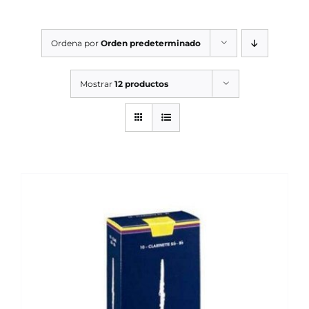
SERVICIOS TALLER
Ordena por
Orden predeterminado
SERVICIOS TALLER
OCASIÓN
Mostrar
12 productos
OCASIÓN