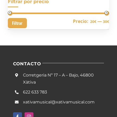
Filtrar por precio
Pre
Pre
Precio:
—
20€
30€
Filtrar
mín
má
CONTACTO
Corretgeria Nº 17 – A – Bajo, 46800
Xàtiva
622 633 783
xativamusical@xativamusical.com