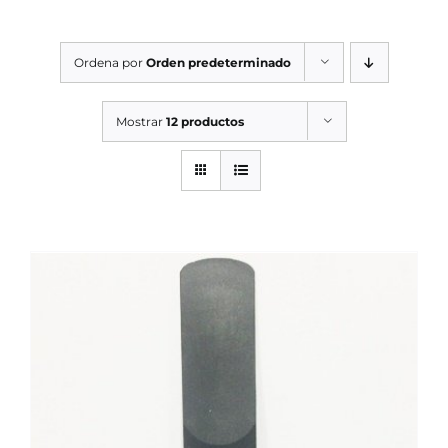
SERVICIOS TALLER
Ordena por
Orden predeterminado
SERVICIOS TALLER
OCASIÓN
Mostrar
12 productos
OCASIÓN