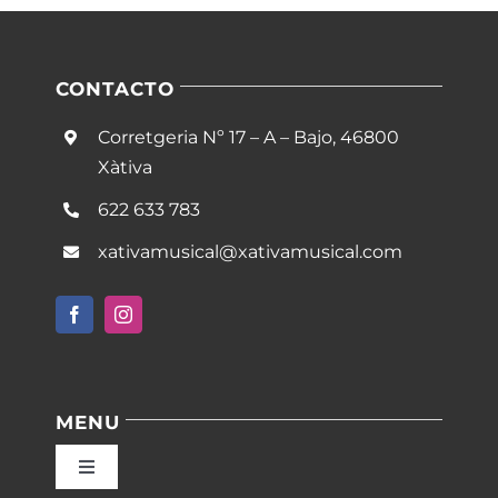
CONTACTO
Corretgeria Nº 17 – A – Bajo, 46800
Xàtiva
622 633 783
xativamusical@xativamusical.com
MENU
Toggle
Navigation