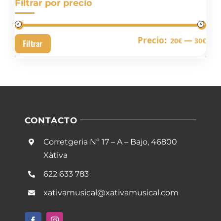
Filtrar por precio
Pre
Pre
Precio:
—
20€
30€
Filtrar
mín
má
CONTACTO
Corretgeria Nº 17 – A – Bajo, 46800
Xàtiva
622 633 783
xativamusical@xativamusical.com