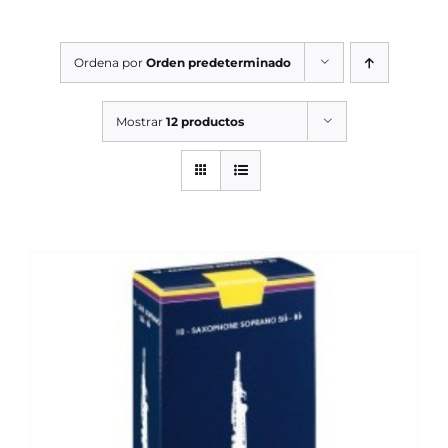
SERVICIOS TALLER
Ordena por
Orden predeterminado
SERVICIOS TALLER
OCASIÓN
Mostrar
12 productos
OCASIÓN