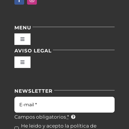
MENU
Toggle
Navigation
AVISO LEGAL
Inicio
Toggle
Navigation
Nuestras instalaciones
Política de privacidad
NEWSLETTER
Blog
Condiciones de uso
Correo
electrónico
Contacto
Ley de cookies
Campos obligatorios
*
He leido y acepto la política de