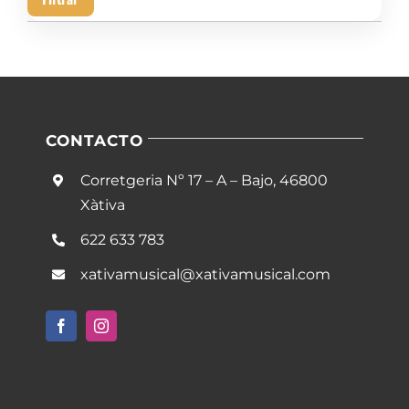
mín
má
CONTACTO
Corretgeria Nº 17 – A – Bajo, 46800
Xàtiva
622 633 783
xativamusical@xativamusical.com