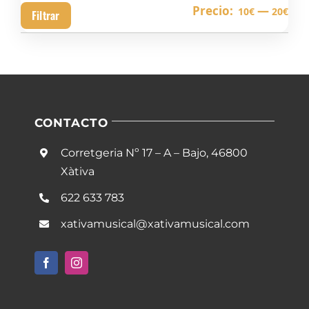
Pre
Pre
Precio:
—
10€
20€
Filtrar
mín
má
CONTACTO
Corretgeria Nº 17 – A – Bajo, 46800
Xàtiva
622 633 783
xativamusical@xativamusical.com