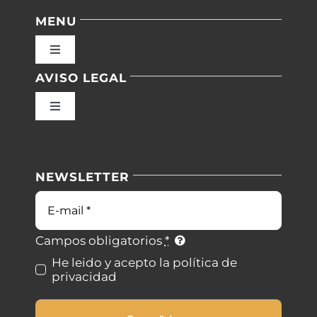
MENU
Toggle
Navigation
AVISO LEGAL
Inicio
Toggle
Navigation
Nuestras instalaciones
Política de privacidad
NEWSLETTER
Blog
Condiciones de uso
Correo
electrónico
Contacto
Ley de cookies
Campos obligatorios
*
He leido y acepto la política de
privacidad
Desistimiento