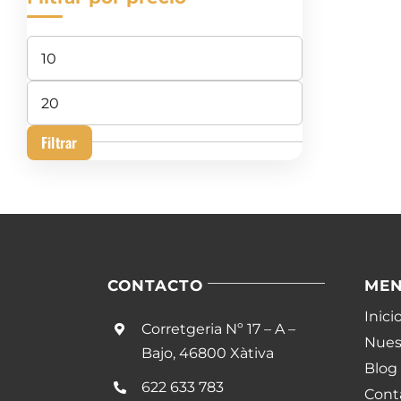
Precio
mínimo
Precio
máximo
Filtrar
CONTACTO
ME
Inici
Corretgeria Nº 17 – A –
Nuest
Bajo, 46800 Xàtiva
Blog
622 633 783
Cont