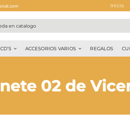
Inicio
sical.com
CD’S
ACCESORIOS VARIOS
REGALOS
CU
inete 02 de Vice