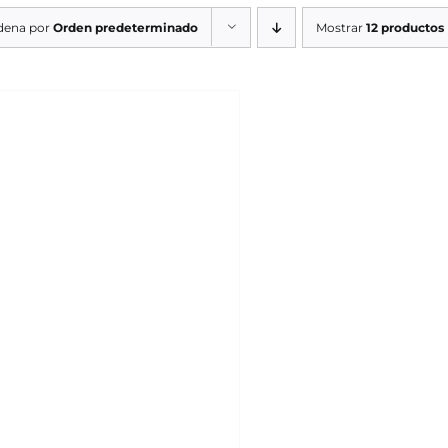
dena por
Orden predeterminado
Mostrar
12 productos