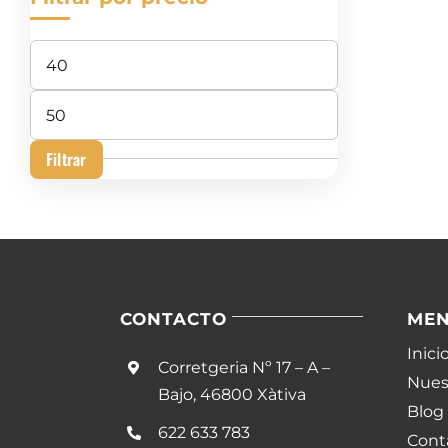
Precio
mínimo
Precio
máximo
Filtrar
CONTACTO
ME
Inici
Corretgeria Nº 17 – A –
Nuest
Bajo, 46800 Xàtiva
Blog
622 633 783
Cont