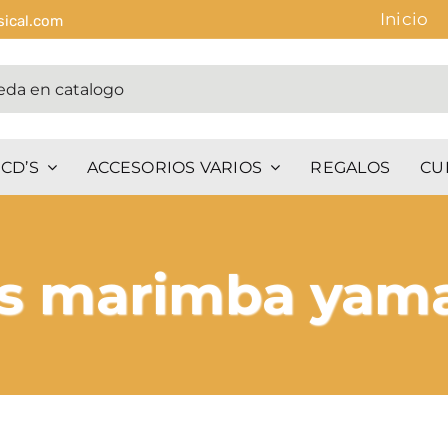
Inicio
sical.com
CD’S
ACCESORIOS VARIOS
REGALOS
CU
s marimba yam