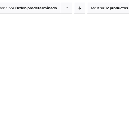
dena por
Orden predeterminado
Mostrar
12 productos