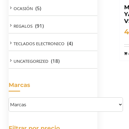
M
(5)
OCASIÓN
Y
V
(91)
REGALOS
4
(4)
TECLADOS ELECTRONICO
(18)
UNCATEGORIZED
Marcas
Filtrar por precio