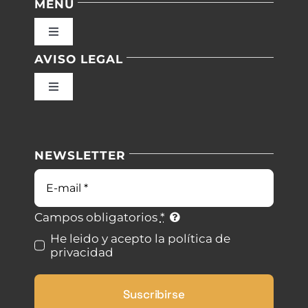
MENU
Toggle
Navigation
AVISO LEGAL
Inicio
Toggle
Navigation
Nuestras instalaciones
Política de privacidad
NEWSLETTER
Blog
Condiciones de uso
Correo
electrónico
Contacto
Ley de cookies
Campos obligatorios
*
He leido y acepto la política de
privacidad
Desistimiento
Suscribirse
Accesibilidad