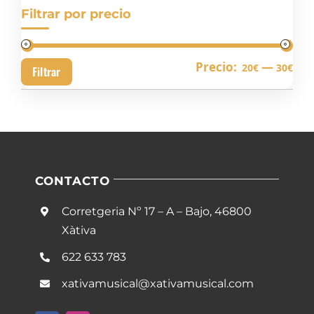
Filtrar por precio
Pre
Pre
Precio:
—
20€
30€
Filtrar
mín
má
CONTACTO
Corretgeria Nº 17 – A – Bajo, 46800
Xàtiva
622 633 783
xativamusical@xativamusical.com