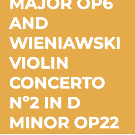
MAJOR OP6
SERVICIOS TALLER
AND
SERVICIOS TALLER
OCASIÓN
WIENIAWSKI
OCASIÓN
VIOLIN
CONCERTO
Nº2 IN D
MINOR OP22