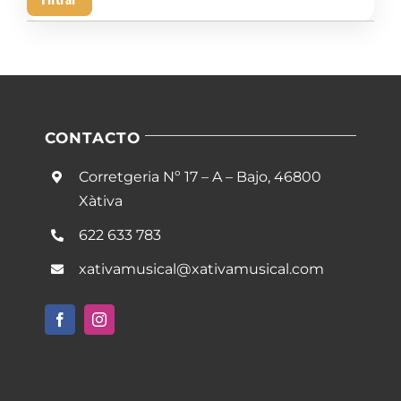
mín
má
CONTACTO
Corretgeria Nº 17 – A – Bajo, 46800
Xàtiva
622 633 783
xativamusical@xativamusical.com