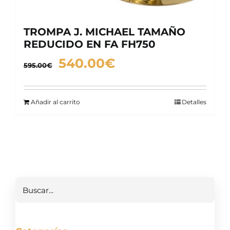
TROMPA J. MICHAEL TAMAÑO
REDUCIDO EN FA FH750
El
El
540.00
€
595.00
€
precio
precio
original
actual
Añadir al carrito
Detalles
era:
es:
595.00€.
540.00€.
Buscar