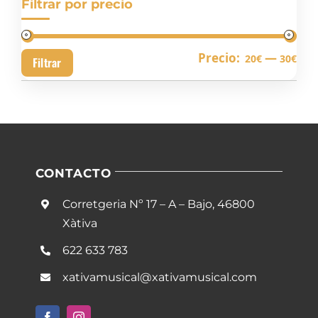
Filtrar por precio
Pre
Pre
Precio:
—
20€
30€
Filtrar
mín
má
CONTACTO
Corretgeria Nº 17 – A – Bajo, 46800
Xàtiva
622 633 783
xativamusical@xativamusical.com