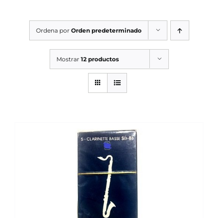
SERVICIOS TALLER
Ordena por
Orden predeterminado
SERVICIOS TALLER
OCASIÓN
Mostrar
12 productos
OCASIÓN