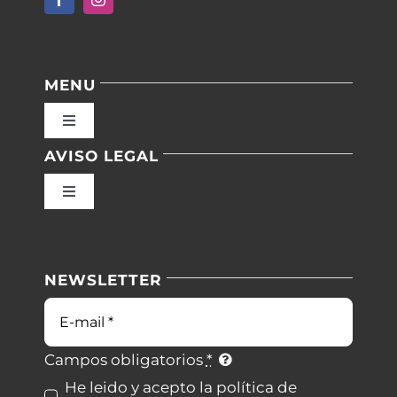
MENU
Toggle
Navigation
AVISO LEGAL
Inicio
Toggle
Navigation
Nuestras instalaciones
Política de privacidad
NEWSLETTER
Blog
Condiciones de uso
Correo
electrónico
Contacto
Ley de cookies
Campos obligatorios
*
He leido y acepto la política de