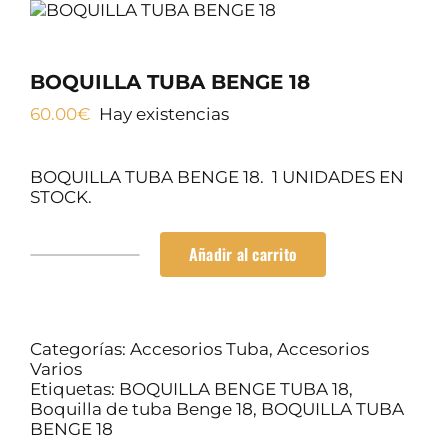
Cursos
SERVICIOS TALLER
BOQUILLA TUBA BENGE 18
SERVICIOS TALLER
60.00
€
Hay existencias
OCASIÓN
OCASIÓN
BOQUILLA TUBA BENGE 18. 1 UNIDADES EN
STOCK.
Añadir al carrito
BOQUILLA
TUBA
BENGE
18
cantidad
Categorías:
Accesorios Tuba
,
Accesorios
Varios
Etiquetas:
BOQUILLA BENGE TUBA 18
,
Boquilla de tuba Benge 18
,
BOQUILLA TUBA
BENGE 18