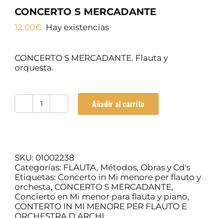
CONCERTO S MERCADANTE
SERVICIOS TALLER
12.00
€
Hay existencias
CONCERTO S MERCADANTE. Flauta y
OCASIÓN
orquesta.
Añadir al carrito
CONCERTO
S
MERCADANTE
cantidad
SKU:
01002238
Categorías:
FLAUTA
,
Métodos, Obras y Cd's
Etiquetas:
Concerto in Mi menore per flauto y
orchesta
,
CONCERTO S MERCADANTE
,
Concierto en Mi menor para flauta y piano
,
CONTERTO IN MI MENORE PER FLAUTO E
ORCHESTRA D ARCHI