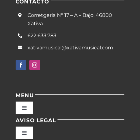
CONTACTO
Corretgeria Nº 17 – A – Bajo, 46800
Xàtiva
622 633 783
xativamusical@xativamusical.com
MENU
Toggle
Navigation
AVISO LEGAL
Inicio
Toggle