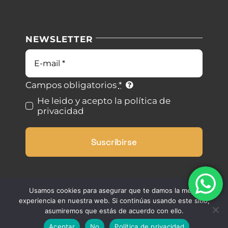
Navigation
Nuestras instalaciones
Política de privacidad
NEWSLETTER
Blog
Condiciones de uso
Correo
electrónico
Contacto
Ley de cookies
Campos obligatorios
*
He leido y acepto la política de
privacidad
Desistimiento
Suscribirse
Accesibilidad
Mapa del sitio
Usamos cookies para asegurar que te damos la mejor
experiencia en nuestra web. Si continúas usando este sitio,
asumiremos que estás de acuerdo con ello.
Aceptar
No
Política de privacidad