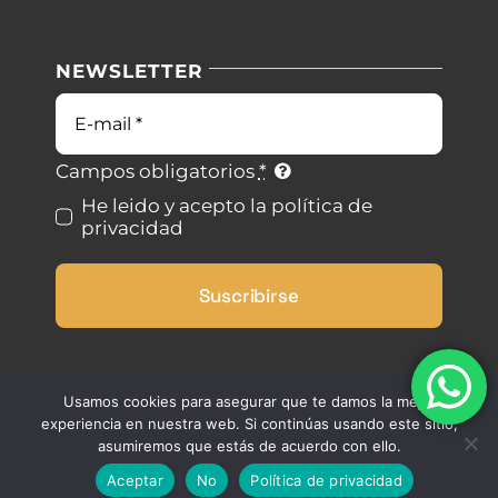
Nuestras instalaciones
Política de privacidad
NEWSLETTER
Blog
Condiciones de uso
Correo
electrónico
Contacto
Ley de cookies
Campos obligatorios
*
He leido y acepto la política de
privacidad
Desistimiento
Suscribirse
Accesibilidad
Mapa del sitio
Usamos cookies para asegurar que te damos la mejor
experiencia en nuestra web. Si continúas usando este sitio,
asumiremos que estás de acuerdo con ello.
Aceptar
No
Política de privacidad