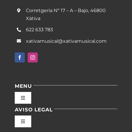
Corretgeria Nº 17 – A – Bajo, 46800
Xàtiva
622 633 783
xativamusical@xativamusical.com
MENU
Toggle
Navigation
AVISO LEGAL
Inicio
Toggle
Navigation