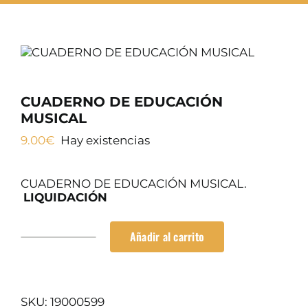
Cursos
SERVICIOS TALLER
SERVICIOS TALLER
OCASIÓN
CUADERNO DE EDUCACIÓN
OCASIÓN
MUSICAL
9.00
€
Hay existencias
CUADERNO DE EDUCACIÓN MUSICAL.
LIQUIDACIÓN
Añadir al carrito
CUADERNO
DE
EDUCACIÓN
MUSICAL
cantidad
SKU:
19000599