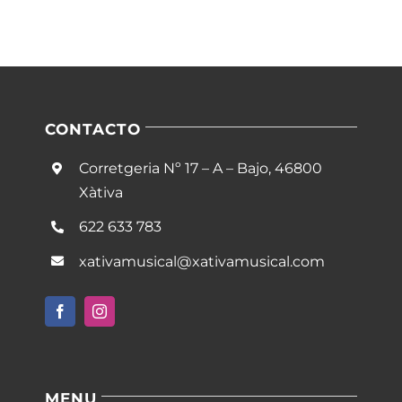
CONTACTO
Corretgeria Nº 17 – A – Bajo, 46800
Xàtiva
622 633 783
xativamusical@xativamusical.com
MENU