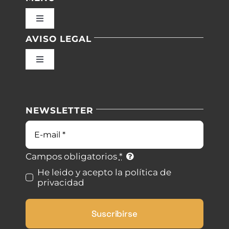
Toggle
Navigation
AVISO LEGAL
Inicio
Toggle
Navigation
Nuestras instalaciones
Política de privacidad
NEWSLETTER
Blog
Condiciones de uso
Contacto
Ley de cookies
Campos obligatorios
*
He leido y acepto la política de
privacidad
Desistimiento
Suscribirse
Accesibilidad