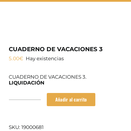
SERVICIOS TALLER
OCASIÓN
CUADERNO DE VACACIONES 3
5.00
€
Hay existencias
CUADERNO DE VACACIONES 3.
LIQUIDACIÓN
Añadir al carrito
CUADERNO
DE
VACACIONES
3
cantidad
SKU:
19000681