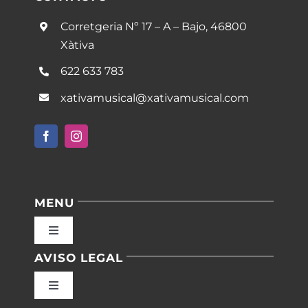
Corretgeria Nº 17 – A – Bajo, 46800
Xàtiva
622 633 783
xativamusical@xativamusical.com
MENU
Toggle
Navigation
AVISO LEGAL
Inicio
Toggle
Navigation