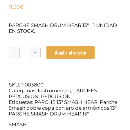
11.00
€
PARCHE SMASH DRUM HEAR 13″. 1 UNIDAD
EN STOCK.
Añadir al carrito
PARCHE
SMASH
DRUM
HEAR
13"
cantidad
SKU:
11003800
Categorías:
Instrumentos
,
PARCHES
PERCUSIÓN
,
PERCUSIÓN
Etiquetas:
PARCHE 13" SMASH HEAR
,
Parche
Smash doble capa con aro de armónicos 13"
,
PARCHE SMASH DRUM HEAR 13"
SMASH