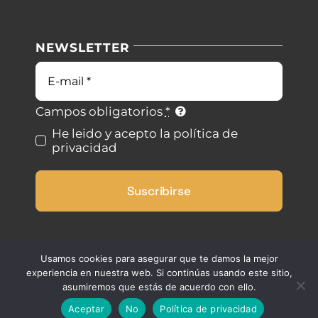
Nuestras instalaciones
Política de privacidad
NEWSLETTER
Blog
Condiciones de uso
Contacto
Ley de cookies
Campos obligatorios
*
He leido y acepto la política de
privacidad
Desistimiento
Suscribirse
Accesibilidad
Mapa del sitio
Usamos cookies para asegurar que te damos la mejor
experiencia en nuestra web. Si continúas usando este sitio,
asumiremos que estás de acuerdo con ello.
Aceptar
No
Política de privacidad