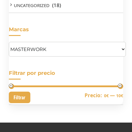
(18)
UNCATEGORIZED
Marcas
Filtrar por precio
Pre
Pre
Precio:
—
0€
10€
Filtrar
mín
má