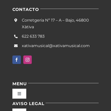
CONTACTO
Corretgeria Nº 17 – A – Bajo, 46800
Xàtiva
622 633 783
xativamusical@xativamusical.com
MENU
Toggle
Navigation
AVISO LEGAL
Inicio