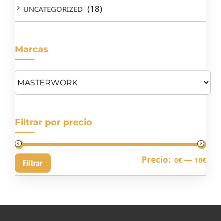
(18)
UNCATEGORIZED
Marcas
Filtrar por precio
Pre
Pre
Precio:
—
0€
10€
Filtrar
mín
má