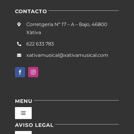
CONTACTO
Corretgeria Nº 17 – A – Bajo, 46800
Xàtiva
622 633 783
xativamusical@xativamusical.com
MENU
Toggle
Navigation
AVISO LEGAL
Inicio