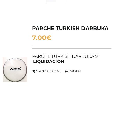
SERVICIOS TALLER
SERVICIOS TALLER
OCASIÓN
PARCHE TURKISH DARBUKA
7.00
€
OCASIÓN
PARCHE TURKISH DARBUKA 9"
LIQUIDACIÓN
Añadir al carrito
Detalles