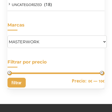
(18)
UNCATEGORIZED
Marcas
Filtrar por precio
Pre
Pre
Precio:
—
0€
10€
Filtrar
mín
má