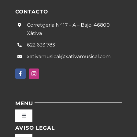
CONTACTO
Corretgeria Nº 17 – A – Bajo, 46800
Xàtiva
622 633 783
xativamusical@xativamusical.com
MENU
Toggle
Navigation
AVISO LEGAL
Inicio