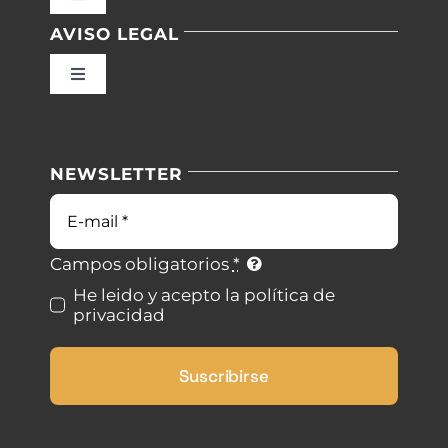
Toggle
Navigation
AVISO LEGAL
Inicio
Toggle
Navigation
Nuestras instalaciones
Política de privacidad
NEWSLETTER
Blog
Condiciones de uso
Correo
electrónico
Contacto
Ley de cookies
Campos obligatorios
*
He leido y acepto la política de
privacidad
Desistimiento
Suscribirse
Accesibilidad