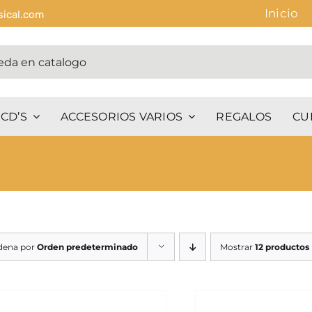
Inicio
sical.com
CD’S
ACCESORIOS VARIOS
REGALOS
CU
dena por
Orden predeterminado
Mostrar
12 productos