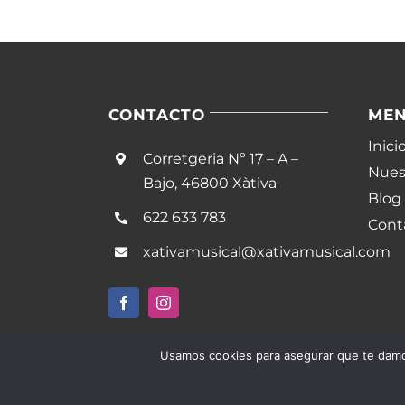
CONTACTO
ME
Inici
Corretgeria Nº 17 – A –
Nuest
Bajo, 46800 Xàtiva
Blog
622 633 783
Cont
xativamusical@xativamusical.com
Usamos cookies para asegurar que te damos