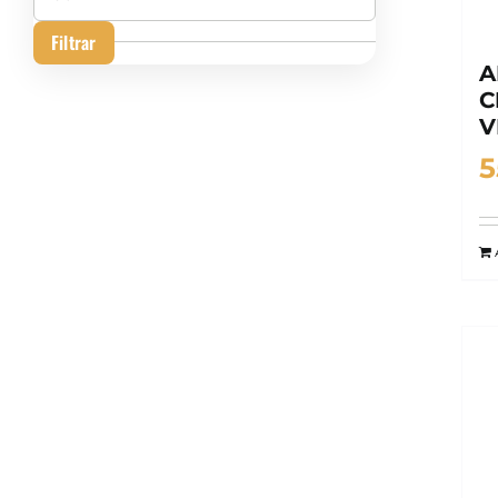
máximo
Filtrar
A
C
V
5