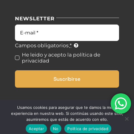
Nuestras instalaciones
Política de privacidad
NEWSLETTER
Blog
Condiciones de uso
Correo
electrónico
Contacto
Ley de cookies
Campos obligatorios
*
He leido y acepto la política de
privacidad
Desistimiento
Suscribirse
Accesibilidad
Mapa del sitio
Usamos cookies para asegurar que te damos la mejor
experiencia en nuestra web. Si continúas usando este sitio,
asumiremos que estás de acuerdo con ello.
Aceptar
No
Política de privacidad