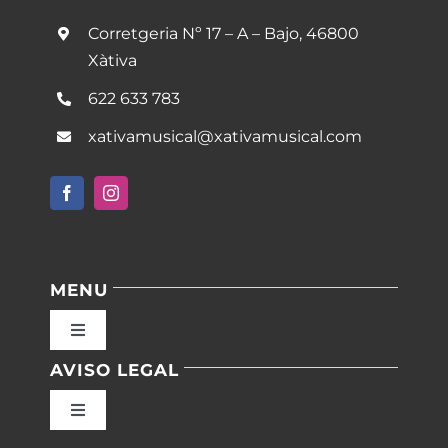
Corretgeria Nº 17 – A – Bajo, 46800
Xàtiva
622 633 783
xativamusical@xativamusical.com
MENU
Toggle
Navigation
AVISO LEGAL
Inicio
Toggle
Navigation