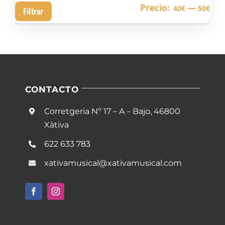
Pre
Pre
Precio:
—
40€
50€
Filtrar
mín
má
CONTACTO
Corretgeria Nº 17 – A – Bajo, 46800
Xàtiva
622 633 783
xativamusical@xativamusical.com