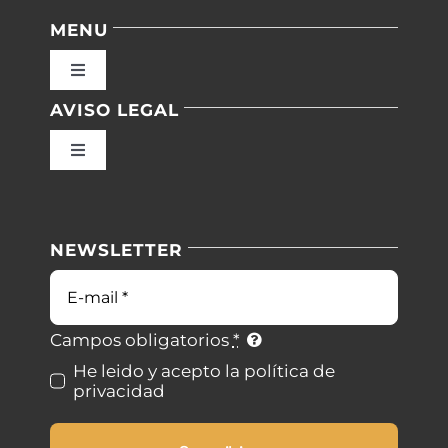
MENU
Toggle
Navigation
AVISO LEGAL
Inicio
Toggle
Navigation
Nuestras instalaciones
Política de privacidad
NEWSLETTER
Blog
Condiciones de uso
Correo
electrónico
Contacto
Ley de cookies
Campos obligatorios
*
He leido y acepto la política de
privacidad
Desistimiento