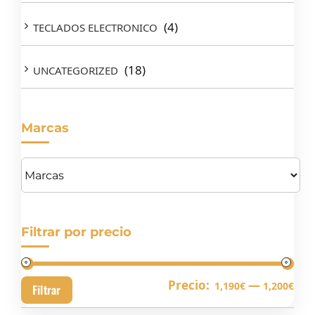
(4)
TECLADOS ELECTRONICO
(18)
UNCATEGORIZED
Marcas
Filtrar por precio
Pre
Pre
Precio:
—
1,190€
1,200€
Filtrar
mín
má