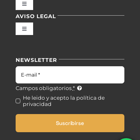
Toggle
Navigation
AVISO LEGAL
Inicio
Toggle
Navigation
Nuestras instalaciones
Política de privacidad
NEWSLETTER
Blog
Condiciones de uso
Correo
electrónico
Contacto
Ley de cookies
Campos obligatorios
*
He leido y acepto la política de
privacidad
Desistimiento
Suscribirse
Accesibilidad