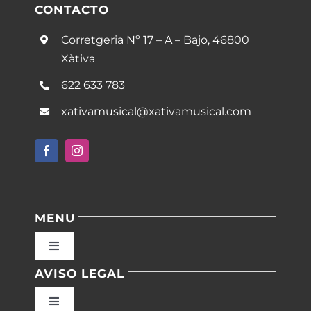
CONTACTO
Corretgeria Nº 17 – A – Bajo, 46800
Xàtiva
622 633 783
xativamusical@xativamusical.com
MENU
Toggle
Navigation
AVISO LEGAL
Inicio
Toggle