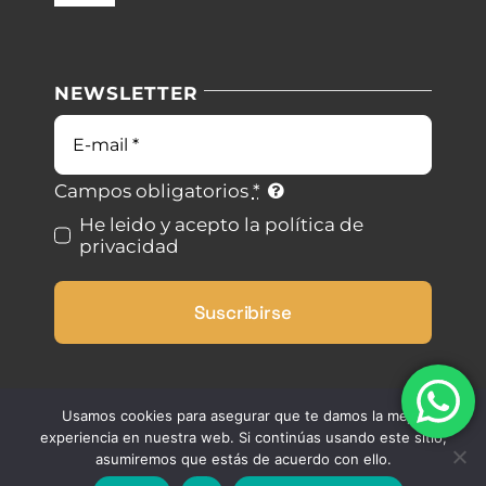
Navigation
Nuestras instalaciones
Política de privacidad
NEWSLETTER
Blog
Condiciones de uso
Correo
electrónico
Contacto
Ley de cookies
Campos obligatorios
*
He leido y acepto la política de
privacidad
Desistimiento
Suscribirse
Accesibilidad
Mapa del sitio
Usamos cookies para asegurar que te damos la mejor
experiencia en nuestra web. Si continúas usando este sitio,
asumiremos que estás de acuerdo con ello.