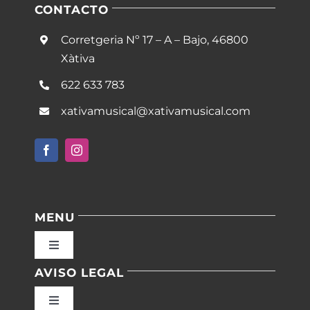
CONTACTO
Corretgeria Nº 17 – A – Bajo, 46800
Xàtiva
622 633 783
xativamusical@xativamusical.com
MENU
Toggle
Navigation
AVISO LEGAL
Inicio
Toggle