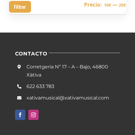
Pre
Pre
Precio:
—
10€
20€
Filtrar
mín
má
CONTACTO
Corretgeria Nº 17 – A – Bajo, 46800
Xàtiva
622 633 783
xativamusical@xativamusical.com