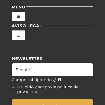
MENU
Toggle
Navigation
AVISO LEGAL
Inicio
Toggle
Navigation
Nuestras instalaciones
Política de privacidad
NEWSLETTER
Blog
Condiciones de uso
Correo
electrónico
Contacto
Ley de cookies
Campos obligatorios
*
He leido y acepto la política de
privacidad
Desistimiento