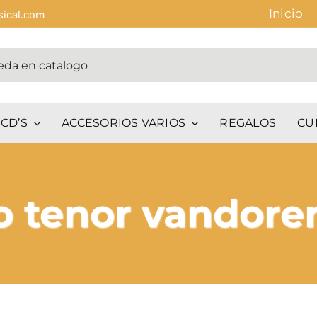
Inicio
sical.com
CD’S
ACCESORIOS VARIOS
REGALOS
CU
o tenor vandoren