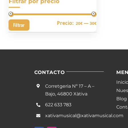
Filtrar por precio
Precio
Precio
Precio:
—
20€
30€
Filtrar
mínimo
máximo
CONTACTO
ME
Inici
Corretgeria Nº 17 – A –
Nuest
Bajo, 46800 Xàtiva
Blog
622 633 783
Cont
xativamusical@xativamusical.com