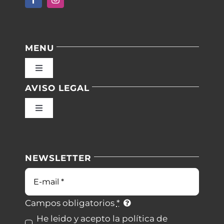
MENU
Toggle
Navigation
AVISO LEGAL
Inicio
Toggle
Navigation
Nuestras instalaciones
Política de privacidad
NEWSLETTER
Blog
Condiciones de uso
Correo
electrónico
Contacto
Ley de cookies
Campos obligatorios
*
He leido y acepto la política de