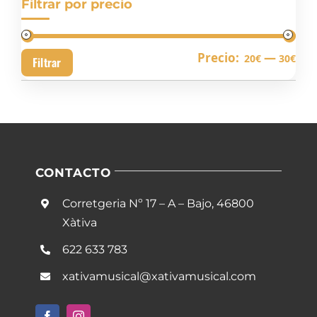
Filtrar por precio
Pre
Pre
Precio:
—
20€
30€
Filtrar
mín
má
CONTACTO
Corretgeria Nº 17 – A – Bajo, 46800
Xàtiva
622 633 783
xativamusical@xativamusical.com