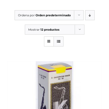
SERVICIOS TALLER
Ordena por
Orden predeterminado
SERVICIOS TALLER
OCASIÓN
Mostrar
12 productos
OCASIÓN