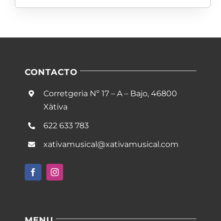
CONTACTO
Corretgeria Nº 17 – A – Bajo, 46800
Xàtiva
622 633 783
xativamusical@xativamusical.com
MENU