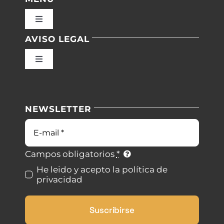
Toggle
Navigation
AVISO LEGAL
Inicio
Toggle
Navigation
Nuestras instalaciones
Política de privacidad
NEWSLETTER
Blog
Condiciones de uso
Correo
electrónico
Contacto
Ley de cookies
Campos obligatorios
*
He leido y acepto la política de
privacidad
Desistimiento
Suscribirse
Accesibilidad