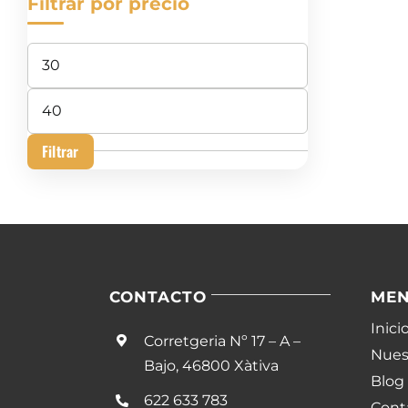
Filtrar por precio
Precio
mínimo
Precio
máximo
Filtrar
CONTACTO
ME
Inici
Corretgeria Nº 17 – A –
Nuest
Bajo, 46800 Xàtiva
Blog
622 633 783
Cont