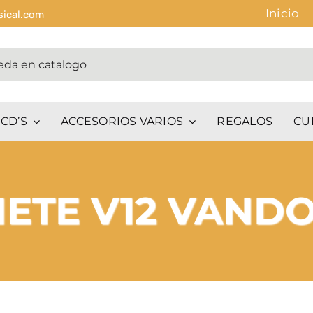
Inicio
sical.com
CD’S
ACCESORIOS VARIOS
REGALOS
CU
ETE V12 VANDO