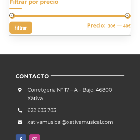
Filtrar por precio
Pre
Pre
Precio:
—
30€
40€
Filtrar
mín
má
CONTACTO
Corretgeria Nº 17 – A – Bajo, 46800
Xàtiva
622 633 783
xativamusical@xativamusical.com