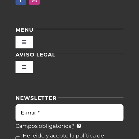
MENU
Toggle
Navigation
AVISO LEGAL
Inicio
Toggle
Navigation
Nuestras instalaciones
Política de privacidad
NEWSLETTER
Blog
Condiciones de uso
Correo
electrónico
Contacto
Ley de cookies
Campos obligatorios
*
He leido y acepto la política de