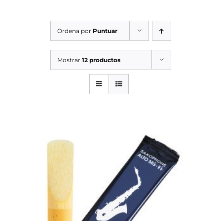
SERVICIOS TALLER
Ordena por
Puntuar
SERVICIOS TALLER
OCASIÓN
Mostrar
12 productos
OCASIÓN