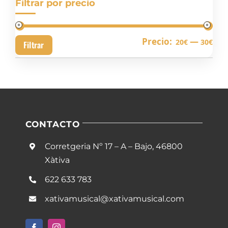
Filtrar por precio
Pre
Pre
Precio:
—
20€
30€
Filtrar
mín
má
CONTACTO
Corretgeria Nº 17 – A – Bajo, 46800
Xàtiva
622 633 783
xativamusical@xativamusical.com