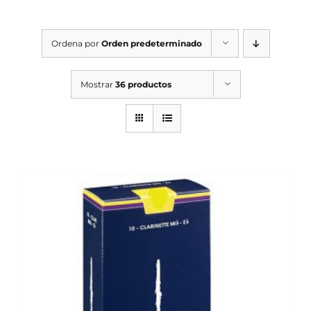
SERVICIOS TALLER
Ordena por
Orden predeterminado
SERVICIOS TALLER
OCASIÓN
Mostrar
36 productos
OCASIÓN