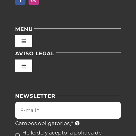
MENU
Toggle
Navigation
AVISO LEGAL
Inicio
Toggle
Navigation
Nuestras instalaciones
Política de privacidad
NEWSLETTER
Blog
Condiciones de uso
Correo
electrónico
Contacto
Ley de cookies
Campos obligatorios
*
He leido y acepto la política de