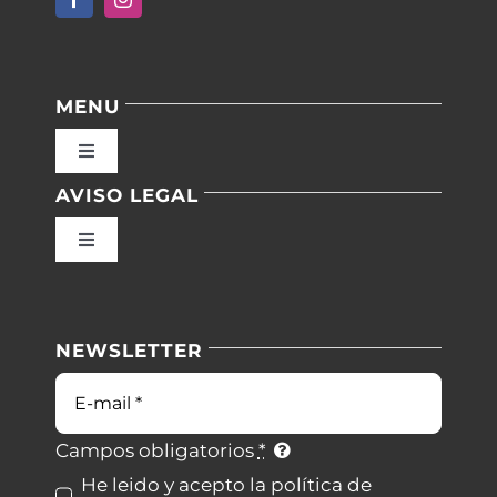
MENU
Toggle
Navigation
AVISO LEGAL
Inicio
Toggle
Navigation
Nuestras instalaciones
Política de privacidad
NEWSLETTER
Blog
Condiciones de uso
Correo
electrónico
Contacto
Ley de cookies
Campos obligatorios
*
He leido y acepto la política de