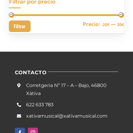
Filtrar por precio
Pre
Pre
Precio:
—
20€
30€
Filtrar
mín
má
CONTACTO
Corretgeria Nº 17 – A – Bajo, 46800
Xàtiva
622 633 783
xativamusical@xativamusical.com