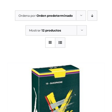
SERVICIOS TALLER
Ordena por
Orden predeterminado
SERVICIOS TALLER
OCASIÓN
Mostrar
12 productos
OCASIÓN