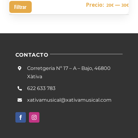
Pre
Pre
Precio:
—
20€
30€
Filtrar
mín
má
CONTACTO
Corretgeria Nº 17 – A – Bajo, 46800
Xàtiva
622 633 783
xativamusical@xativamusical.com