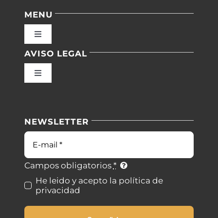
MENU
Toggle
Navigation
AVISO LEGAL
Inicio
Toggle
Navigation
Nuestras instalaciones
Política de privacidad
NEWSLETTER
Blog
Condiciones de uso
Correo
electrónico
Contacto
Ley de cookies
Campos obligatorios
*
He leido y acepto la política de
privacidad
Desistimiento