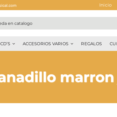
Inicio
sical.com
CD’S
ACCESORIOS VARIOS
REGALOS
CU
anadillo marron 