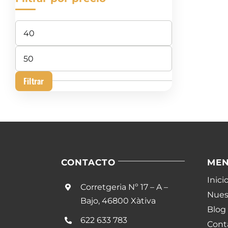
Precio
mínimo
Precio
máximo
Filtrar
CONTACTO
ME
Inici
Corretgeria Nº 17 – A –
Nuest
Bajo, 46800 Xàtiva
Blog
622 633 783
Cont