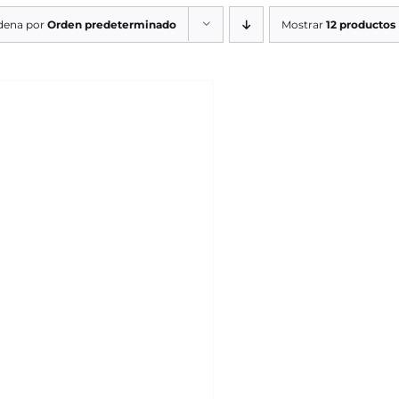
dena por
Orden predeterminado
Mostrar
12 productos