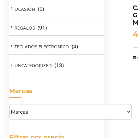
C
(5)
OCASIÓN
G
M
(91)
REGALOS
4
(4)
TECLADOS ELECTRONICO
(18)
UNCATEGORIZED
Marcas
Filtrar por precio