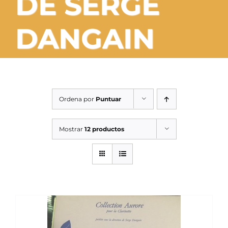
DE SERGE
SERVICIOS TALLER
DANGAIN
SERVICIOS TALLER
OCASIÓN
OCASIÓN
Ordena por
Puntuar
Mostrar
12 productos