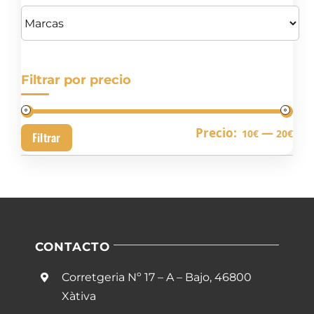
Filtrar por precio
Pre
Pre
Precio:
—
10€
20€
Filtrar
mín
má
CONTACTO
Corretgeria Nº 17 – A – Bajo, 46800
Xàtiva