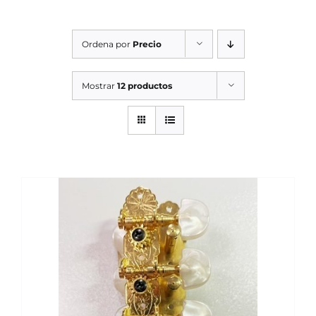
SERVICIOS TALLER
Ordena por
Precio
SERVICIOS TALLER
OCASIÓN
Mostrar
12 productos
OCASIÓN