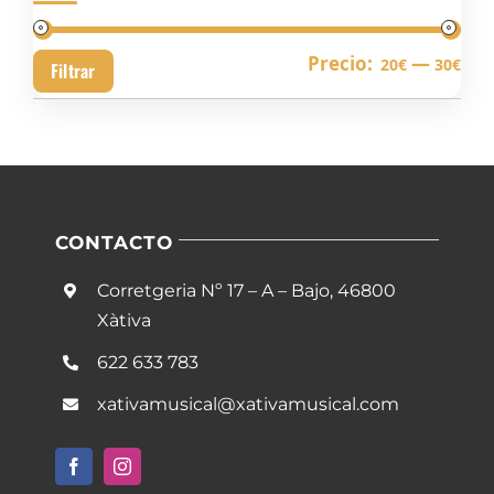
Pre
Pre
Precio:
—
20€
30€
Filtrar
mín
má
CONTACTO
Corretgeria Nº 17 – A – Bajo, 46800
Xàtiva
622 633 783
xativamusical@xativamusical.com