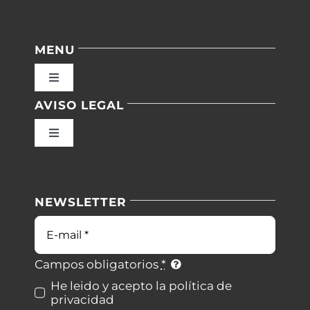
MENU
Toggle
Navigation
AVISO LEGAL
Inicio
Toggle
Navigation
Nuestras instalaciones
Política de privacidad
NEWSLETTER
Blog
Condiciones de uso
Correo
electrónico
Contacto
Ley de cookies
Campos obligatorios
*
He leido y acepto la política de
privacidad
Desistimiento