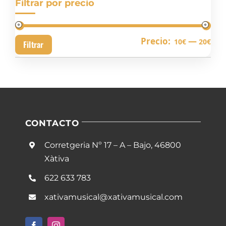
Filtrar por precio
Pre
Pre
Precio:
—
10€
20€
Filtrar
mín
má
CONTACTO
Corretgeria Nº 17 – A – Bajo, 46800
Xàtiva
622 633 783
xativamusical@xativamusical.com