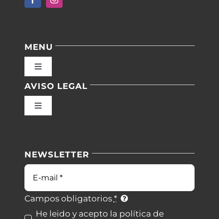
MENU
Toggle
Navigation
AVISO LEGAL
Inicio
Toggle
Navigation
Nuestras instalaciones
Política de privacidad
NEWSLETTER
Blog
Condiciones de uso
Correo
electrónico
Contacto
Ley de cookies
Campos obligatorios
*
He leido y acepto la política de