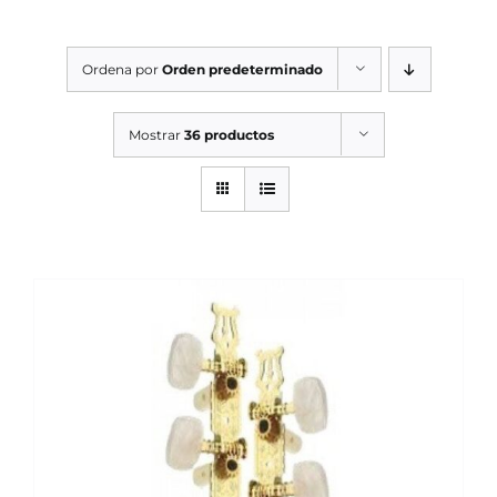
SERVICIOS TALLER
Ordena por
Orden predeterminado
SERVICIOS TALLER
OCASIÓN
Mostrar
36 productos
OCASIÓN