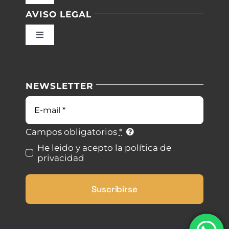
Navigation
AVISO LEGAL
Inicio
Toggle
Navigation
Nuestras instalaciones
Política de privacidad
NEWSLETTER
Blog
Condiciones de uso
Correo
electrónico
Contacto
Ley de cookies
Campos obligatorios
*
He leido y acepto la política de
privacidad
Desistimiento
Suscribirse
Accesibilidad