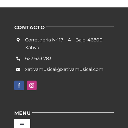
CONTACTO
Corretgeria Nº 17 – A – Bajo, 46800
Xàtiva
622 633 783
xativamusical@xativamusical.com
MENU
Toggle