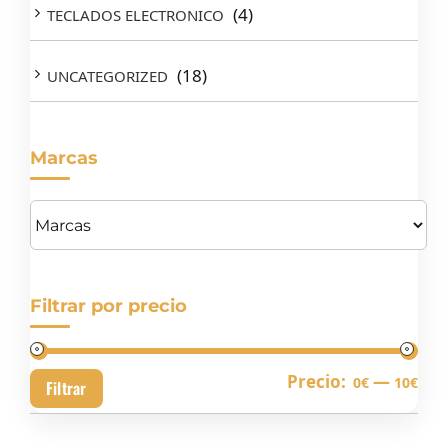
(4)
TECLADOS ELECTRONICO
(18)
UNCATEGORIZED
Marcas
Filtrar por precio
Pre
Pre
Precio:
—
0€
10€
Filtrar
mín
má