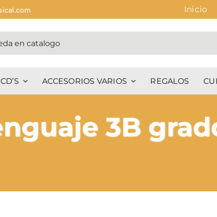
Inicio
sical.com
CD’S
ACCESORIOS VARIOS
REGALOS
CU
enguaje 3B grad