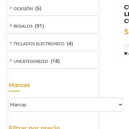
C
(5)
OCASIÓN
L
C
(91)
REGALOS
5
(4)
TECLADOS ELECTRONICO
(18)
UNCATEGORIZED
Marcas
Filtrar por precio