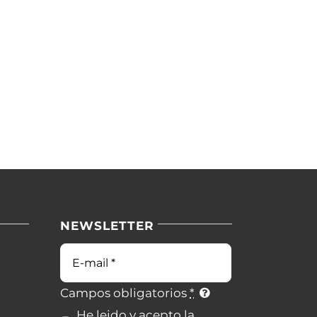
NEWSLETTER
Correo
electrónico
Campos obligatorios
*
He leido y acepto la