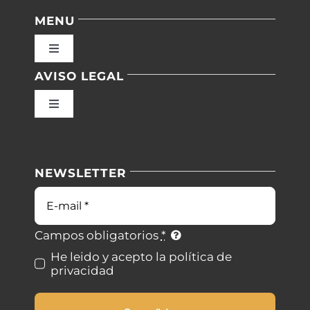
MENU
Toggle
Navigation
AVISO LEGAL
Inicio
Toggle
Navigation
Nuestras instalaciones
Política de privacidad
NEWSLETTER
Blog
Condiciones de uso
Correo
electrónico
Contacto
Ley de cookies
Campos obligatorios
*
He leido y acepto la política de
privacidad
Desistimiento