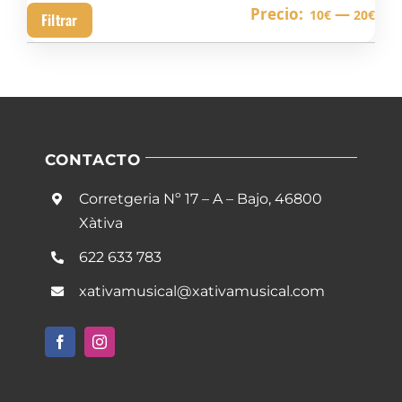
Pre
Pre
Precio:
—
10€
20€
Filtrar
mín
má
CONTACTO
Corretgeria Nº 17 – A – Bajo, 46800
Xàtiva
622 633 783
xativamusical@xativamusical.com