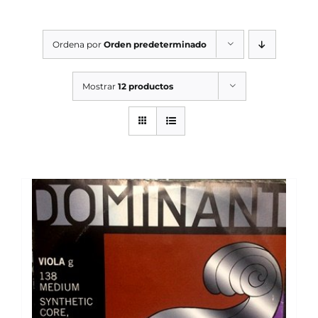
SERVICIOS TALLER
Ordena por
Orden predeterminado
SERVICIOS TALLER
OCASIÓN
Mostrar
12 productos
OCASIÓN