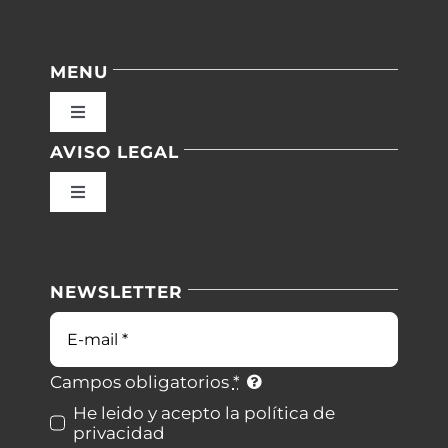
MENU
Toggle
Navigation
AVISO LEGAL
Inicio
Toggle
Navigation
Nuestras instalaciones
Política de privacidad
NEWSLETTER
Blog
Condiciones de uso
Correo
electrónico
Contacto
Ley de cookies
Campos obligatorios
*
He leido y acepto la política de
privacidad
Desistimiento