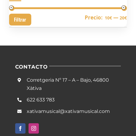
Pre
Pre
Precio:
—
10€
20€
Filtrar
mín
má
CONTACTO
Corretgeria Nº 17 – A – Bajo, 46800
Xàtiva
622 633 783
xativamusical@xativamusical.com