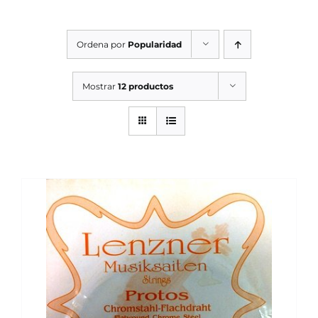
SERVICIOS TALLER
Ordena por
Popularidad
SERVICIOS TALLER
OCASIÓN
Mostrar
12 productos
OCASIÓN