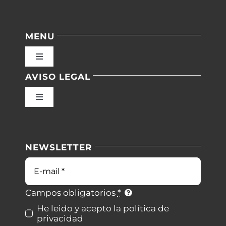
MENU
Toggle
Navigation
AVISO LEGAL
Inicio
Toggle
Navigation
Nuestras instalaciones
Política de privacidad
NEWSLETTER
Blog
Condiciones de uso
Correo
electrónico
Contacto
Ley de cookies
Campos obligatorios
*
He leido y acepto la política de
privacidad
Desistimiento