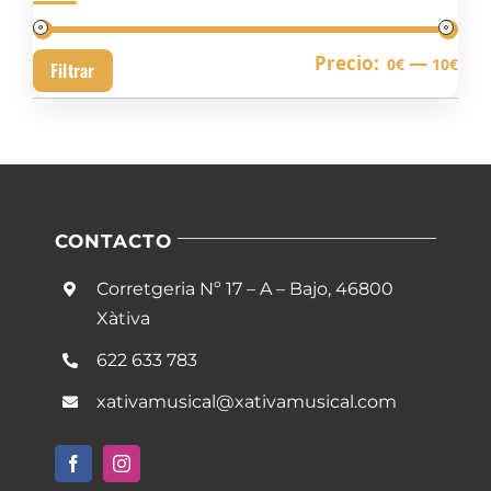
Pre
Pre
Precio:
—
0€
10€
Filtrar
mín
má
CONTACTO
Corretgeria Nº 17 – A – Bajo, 46800
Xàtiva
622 633 783
xativamusical@xativamusical.com