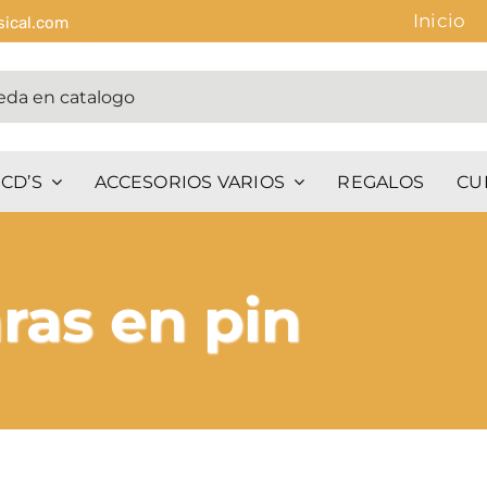
Inicio
sical.com
CD’S
ACCESORIOS VARIOS
REGALOS
CU
ras en pin