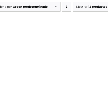
dena por
Orden predeterminado
Mostrar
12 productos