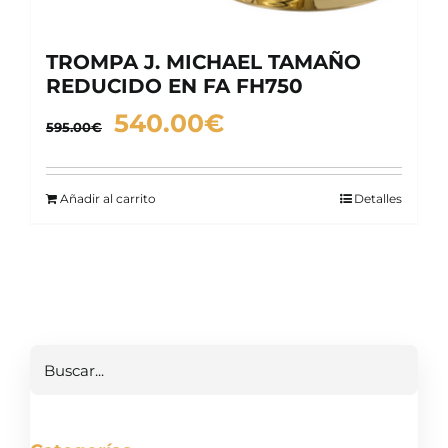
TROMPA J. MICHAEL TAMAÑO
REDUCIDO EN FA FH750
El
El
540.00
€
595.00
€
precio
precio
original
actual
Añadir al carrito
Detalles
era:
es:
595.00€.
540.00€.
Buscar