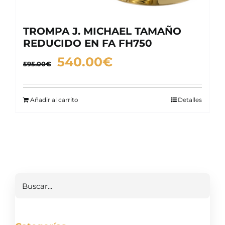
TROMPA J. MICHAEL TAMAÑO
REDUCIDO EN FA FH750
El
El
540.00
€
595.00
€
precio
precio
original
actual
Añadir al carrito
Detalles
era:
es:
595.00€.
540.00€.
Buscar